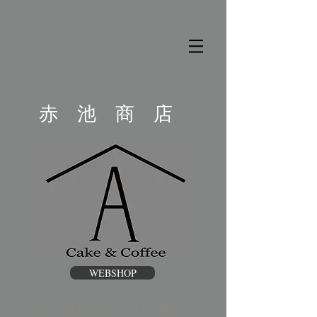
​赤 池 商 店
WEBSHOP
富士 富士宮 ケーキ カフェ お菓子と