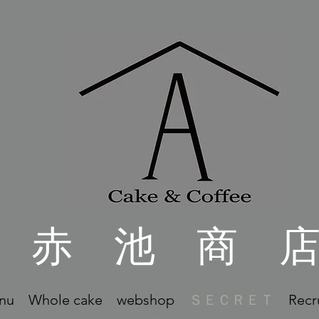
​赤 池 商 
nu
Whole cake
webshop
ＳＥＣＲＥＴ
Recr