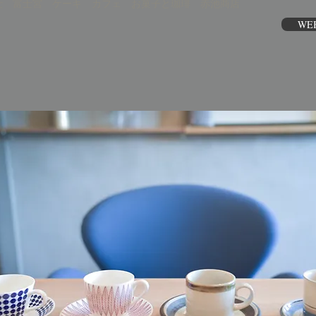
士 富士宮 ケーキ カフェ お菓子と珈琲 赤池商店
WE