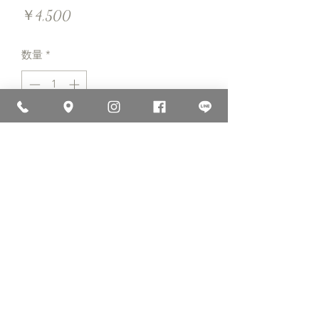
価
￥4,500
格
数量
*
カートに追加する
商品の詳細です。ここに販売する商品
のサイズ、特徴、素材、取扱い方法な
どの詳細を入力しましょう。
商品情報
商品の詳細について記入する欄です。
返品・返金ポリシー
ここに販売する商品のサイズ、特徴、
素材、取扱い方法などの詳細を入力し