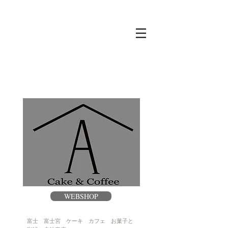
​赤 池 商 店
WEBSHOP
富士 富士宮 ケーキ カフェ お菓子と